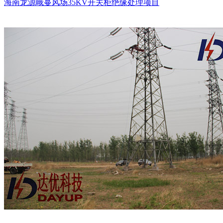
海南龙源峨蔓风场35KV开关柜绝缘处理项目