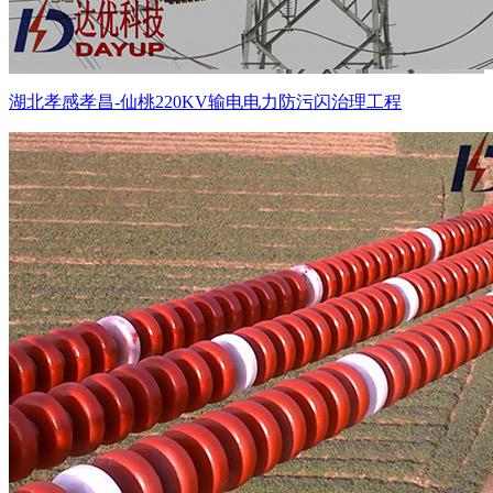
湖北孝感孝昌-仙桃220KV输电电力防污闪治理工程