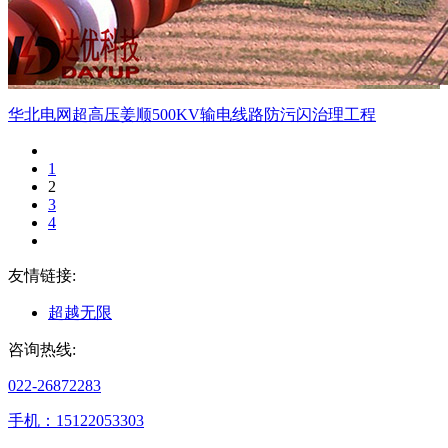
华北电网超高压姜顺500KV输电线路防污闪治理工程
1
2
3
4
友情链接:
超越无限
咨询热线:
022-26872283
手机：15122053303