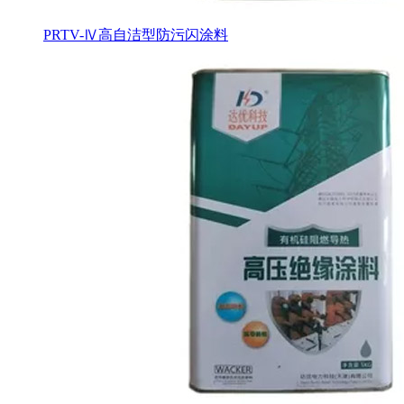
PRTV-Ⅳ高自洁型防污闪涂料