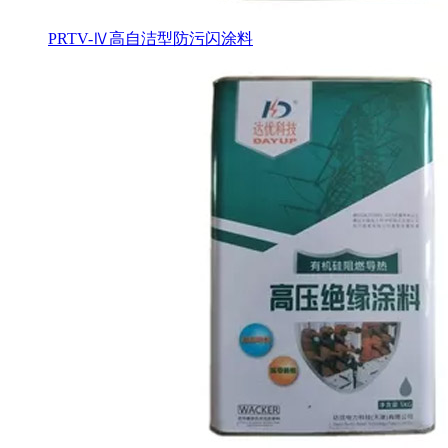
PRTV-Ⅳ高自洁型防污闪涂料