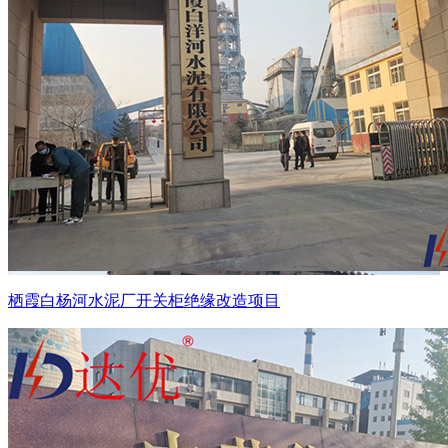
栖霞白杨河水泥厂开关柜绝缘改造项目