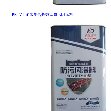
PRTV-II纳米复合长效型防污闪涂料