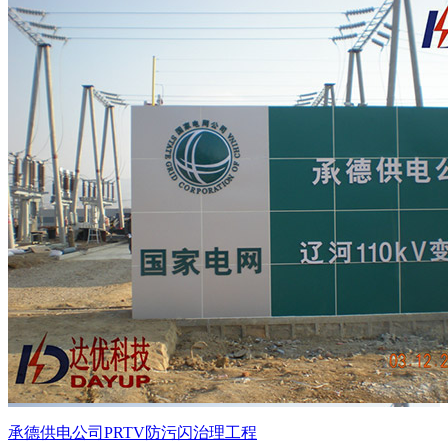
承德供电公司PRTV防污闪治理工程