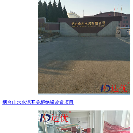
烟台山水水泥开关柜绝缘改造项目