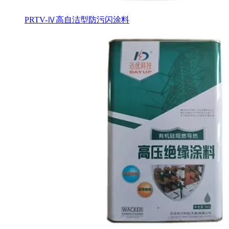
PRTV-Ⅳ高自洁型防污闪涂料