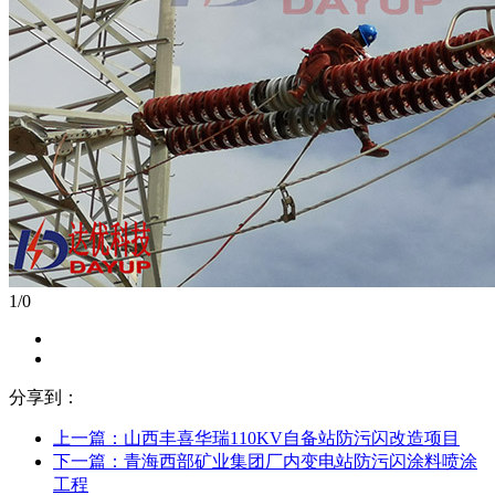
1
/
0
分享到：
上一篇：
山西丰喜华瑞110KV自备站防污闪改造项目
下一篇：
青海西部矿业集团厂内变电站防污闪涂料喷涂
工程