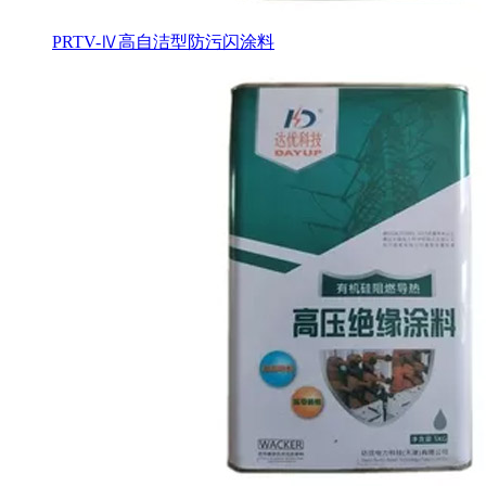
PRTV-Ⅳ高自洁型防污闪涂料