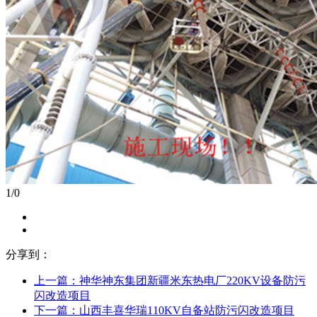
1
/
0
分享到：
上一篇：
神华神东集团新疆米东热电厂220KV设备防污
闪改造项目
下一篇：
山西丰喜华瑞110KV自备站防污闪改造项目