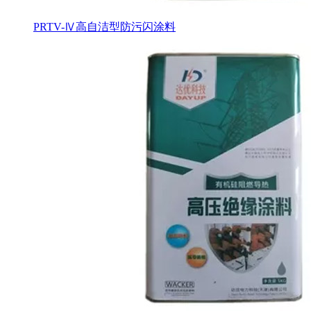
PRTV-Ⅳ高自洁型防污闪涂料