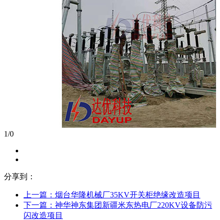
1
/
0
分享到：
上一篇：
烟台华隆机械厂35KV开关柜绝缘改造项目
下一篇：
神华神东集团新疆米东热电厂220KV设备防污
闪改造项目