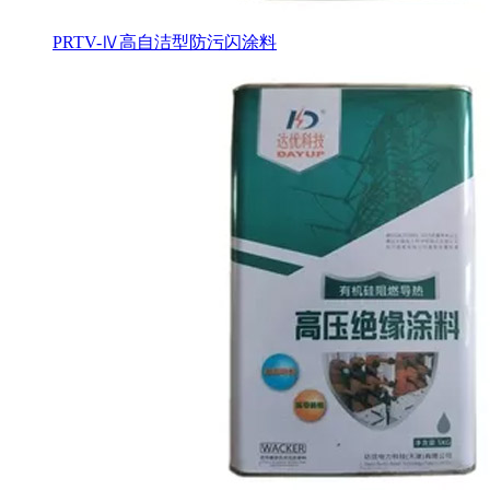
PRTV-Ⅳ高自洁型防污闪涂料