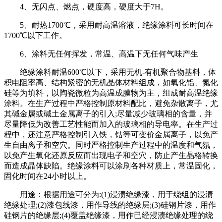
4、无闪点、燃点，硬度高，硬度大于7H。
5、耐热1700℃，采用耐高温溶液，绝缘涂料可长时间在
1700℃以下工作。
6、涂料无任何挥发，常温、高温下无任何气味产生
绝缘涂料耐温600℃以下，采用无机-有机聚合物基料，体
积电阻率高、结构紧密的无机晶体材料组成，如氧化铝、氮化
硅等为填料，以陶瓷微粒为高温成膜物为主，组成耐高温绝缘
涂料。在生产过程中严格控制原材料配比，避免杂散离子，尤
其碱金属或碱土金属离子的引入;尽量减少玻璃相的含量，并
尽量降低为改善工艺性能而加入的玻璃相的导电率。在生产过
程中，还注意严格控制引入铁，钴等可变价金属离子，以免产
生自由离子和空穴。同时严格控制生产过程中的温度和气氛，
以免产生氧化还原反应而出现电子和空穴，防止产生晶格转换
而造成晶体缺陷。绝缘涂料可以涂刷各种材质上，常温固化，
固化时间在24小时以上。
用途：根据用途可分为:(1)浸渍绝缘漆，用于绕组的浸渍
绝缘处理;(2)漆包线漆，用作导线的绝缘层;(3)硅钢片漆，用作
硅钢片的绝缘层;(4)覆盖绝缘漆，用作已经浸渍绝缘处理的绕